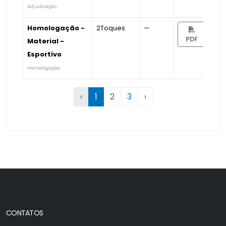
Adjudicação
Homologação -
2Toques
—
PDF
Material -
Esportivo
Homologação
‹
1
2
3
›
CONTATOS